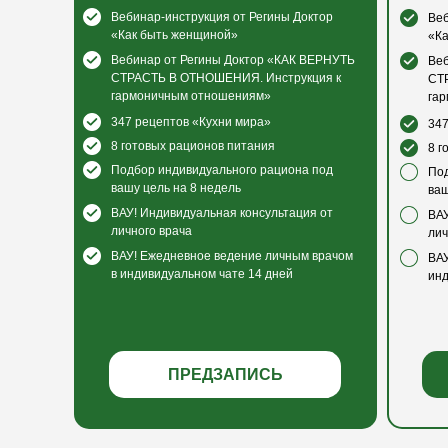
Вебинар-инструкция от Регины Доктор
Веб
«Как быть женщиной»
«К
Вебинар от Регины Доктор «КАК ВЕРНУТЬ
Веб
СТРАСТЬ В ОТНОШЕНИЯ. Инструкция к
СТ
гармоничным отношениям»
га
347 рецептов «Кухни мира»
347
8 готовых рационов питания
8 г
Подбор индивидуального рациона под
Под
вашу цель на 8 недель
ваш
ВАУ! Индивидуальная консультация от
ВАУ
личного врача
лич
ВАУ! Ежедневное ведение личным врачом
ВАУ
в индивидуальном чате 14 дней
инд
ПРЕДЗАПИСЬ