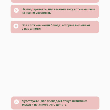
Не подозреваете, что в малом тазу есть мышцы и
их нужно укреплять
Все сложнее найти блюда, которые вызывают
у вас аппетит
НА ВЕБИНАРЕ ВЫ
УЗНАЕТЕ:
⁠5 ЭТАПОВ НОРМАЛИЗАЦИИ
ЖЕНСКОГО
ГОРМОНАЛЬНОГО ФОНА
Чувствуете , что пропадает тонус интимных
мышц и не знаете , что делать
МАЛЫЙ ТАЗ - ЦЕНТР ЖЕНСКОГО