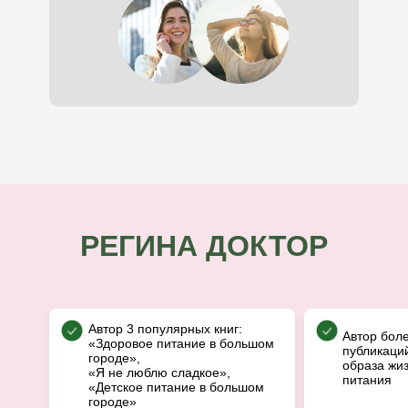
РЕГИНА ДОКТОР
Автор 3 популярных книг:
Автор бол
«Здоровое питание в большом
публикаций
городе»,
образа жиз
«Я не люблю сладкое»,
питания
«Детское питание в большом
городе»