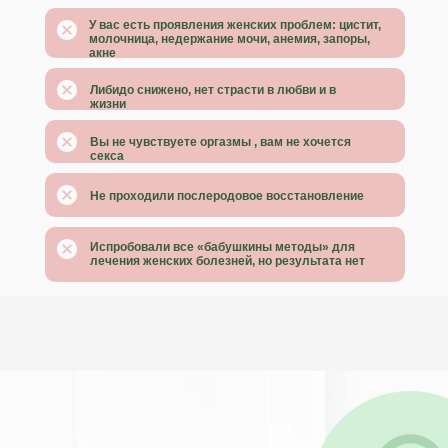
ЗДОРОВЬЯ
У вас есть проявления женских проблем: цистит,
4 теста на застой и состояние
молочница, недержание мочи, анемия, запоры,
мышц тазового дна
акне
«КОМПЛЕКС 12 МИНУТ» -
Либидо снижено, нет страсти в любви и в
ЕДИНСТВЕННЫЙ СПОСОБ
жизни
СОХРАНИТЬ ЖЕНСКУЮ
МОЛОДОСТЬ
Вы не чувствуете оргазмы , вам не хочется
С клинической
секса
эффективностью 90 %
Не проходили послеродовое восстановление
ПЛАН ПИТАНИЯ ДЛЯ
ЖЕНСКОГО ЗДОРОВЬЯ
Испробовали все «бабушкины методы» для
Сбалансированное меню
лечения женских болезней, но результата нет
ОНЛАЙН ЧЕК-АП ОРГАНИЗМА
ПРОВЕРКА системы очищения
- подбор вашей
индивидуальной стратегии
ЛИБИДО, СТРАСТЬ, ЖЕНСКАЯ
ЭНЕРГИЯ - ЧЕРЕЗ
ФИЗИОЛОГИЮ.
Пошаговый план на максимальный
уровень женской энергии в