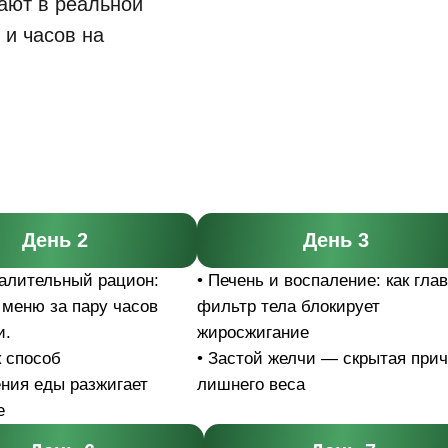
ают в реальной
 и часов на
День 2
День 3
палительный рацион:
• Печень и воспаление: как гла
 меню за пару часов
фильтр тела блокирует
и.
жиросжигание
к способ
• Застой желчи — скрытая при
ения еды разжигает
лишнего веса
е