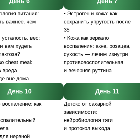
День 6
День 7
ология питания:
• Эстроген и кожа: как
ь важнее, чем
сохранить упругость после
35
 усталость, вес:
• Кожа как зеркало
и вам худеть
воспаления: акне, розацеа,
лактоза?
сухость — лечим изнутри
о cheat meal:
противовосполительная
з вреда
и вечерняя руттина
еде вне дома
День 10
День 11
= воспаление: как
Детокс от сахарной
зависимости:
оспалительный
нейробиология тяги
тела
и протокол выхода
 для нервной