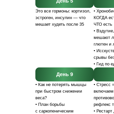
День 5
Это все гормоны: кортизол,
• Хроноби
эстроген, инсулин — что
КОГДА ест
мешает худеть после 35
ЧТО есть
• Вздутие,
мешают л
глютен и 
• Исскуств
срывы бе
• Гид по 
День 9
• Как не потерять мышцы
• Стресс 
при быстром снижении
включаем
веса?
противов
• План борьбы
рефлекс 
с саркопеническим
• Рестарт