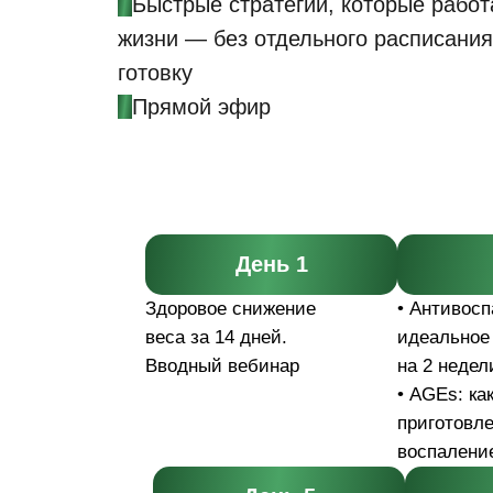
•
Быстрые стратегии, которые работ
жизни — без отдельного расписания
готовку
•
Прямой эфир
День 1
Здоровое снижение
• Антивос
веса за 14 дней.
идеальное
Вводный вебинар
на 2 недел
• AGEs: ка
приготовл
воспалени