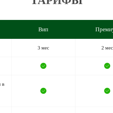
ТАРИФЫ
Вип
Преми
3 мес
2 мес
 в