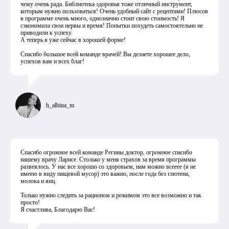
чему очень рада. Библиотека здоровья тоже отличный инструмент,
которым нужно пользоваться! Очень удобный сайт с рецептами! Плюсов
в программе очень много, однозначно стоит свою стоимость! Я
сэкономила свои нервы и время! Попытки похудеть самостоятельно не
приводили к успеху.
А теперь я уже сейчас в хорошей форме!
Спасибо большое всей команде врачей! Вы делаете хорошее дело,
успехов вам и всех благ!
h_albina_m
Спасибо огромное всей команде Регины доктор, огромное спасибо
нашему врачу Ларисе. Столько у меня страхов за время программы
развеялось. У нас все хорошо со здоровьем, нам можно всееее (я не
имеею в виду пищевой мусор) это важно, после года без глютена,
молока и яиц.
Только нужно следить за рационом и режимом это все возможно и так
просто!
Я счастлива, Благодарю Вас!