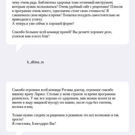
чему очень рада. Библиотека здоровья тоже отличный инструмент,
которым нужно пользоваться! Очень удобный сайт с рецептами! Плюсов
в программе очень много, однозначно стоит свою стоимость! Я
сэкономила свои нервы и время! Попытки похудеть самостоятельно не
приводили к успеху.
А теперь я уже сейчас в хорошей форме!
Спасибо большое всей команде врачей! Вы делаете хорошее дело,
успехов вам и всех благ!
h_albina_m
Спасибо огромное всей команде Регины доктор, огромное спасибо
нашему врачу Ларисе. Столько у меня страхов за время программы
развеялось. У нас все хорошо со здоровьем, нам можно всееее (я не
имеею в виду пищевой мусор) это важно, после года без глютена,
молока и яиц.
Только нужно следить за рационом и режимом это все возможно и так
просто!
Я счастлива, Благодарю Вас!