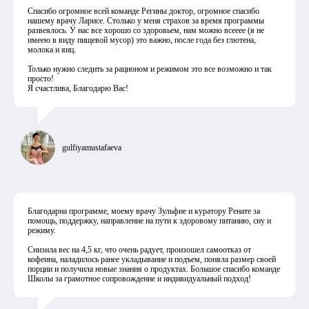
Спасибо огромное всей команде Регины доктор, огромное спасибо
нашему врачу Ларисе. Столько у меня страхов за время программы
развеялось. У нас все хорошо со здоровьем, нам можно всееее (я не
имеею в виду пищевой мусор) это важно, после года без глютена,
молока и яиц.
Только нужно следить за рационом и режимом это все возможно и так
просто!
Я счастлива, Благодарю Вас!
gulfiyamustafaeva
Благодарна программе, моему врачу Зульфие и куратору Ренате за
помощь, поддержку, направление на пути к здоровому питанию, сну и
режиму.
Снизила вес на 4,5 кг, что очень радует, произошел самоотказ от
кофеина, наладилось ранее укладывание и подъем, поняла размер своей
порции и получила новые знания о продуктах. Большое спасибо команде
Школы за грамотное сопровождение и индивидуальный подход!