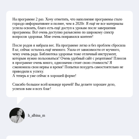
На программе 2 раз. Хочу отметить, что наполнение программы стало
гораздо информативнее и полнее, чем в 2020г. Я ещё не все материалы
успела освоить, благо есть ещё доступ к урокам после завершения
программы. Всё очень доступно разъяснено по широкому спектр
вопросов здоровья. Мне очень понравился контент!
После родов я набрала вес. На программе легко и без проблем сбросила
8 кг, сейчас осталось ещё немного. Ушла от зависимости от мучного,
чему очень рада. Библиотека здоровья тоже отличный инструмент,
которым нужно пользоваться! Очень удобный сайт с рецептами! Плюсов
в программе очень много, однозначно стоит свою стоимость! Я
сэкономила свои нервы и время! Попытки похудеть самостоятельно не
приводили к успеху.
А теперь я уже сейчас в хорошей форме!
Спасибо большое всей команде врачей! Вы делаете хорошее дело,
успехов вам и всех благ!
h_albina_m