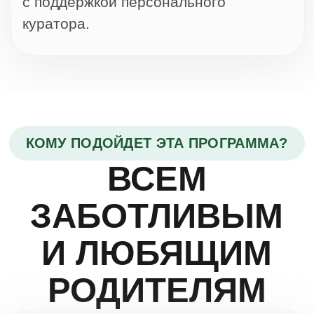
пищевые привычки
ДЕТЕЙ ОТ 3 ДО
14 ЛЕТ,
👦
КОТОРЫЕ
ХОТЯТ
Изменить пищевое поведение
Выстроить сбалансированный
рацион питания
ДЕТЕЙ
🛡️
СТРАДАЮЩИХ
ОТ
Пищевой зависимости