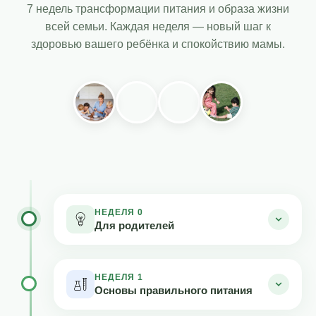
7 недель трансформации питания и образа жизни
всей семьи. Каждая неделя — новый шаг к
здоровью вашего ребёнка и спокойствию мамы.
НЕДЕЛЯ 0
Для родителей
Содержание
Видео
Бонусы
Резу
НЕДЕЛЯ 1
Основы правильного питания
С чего начать здоровый образ жизни?