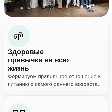
👩‍⚕️
Практикующие врачи
Только современные
рекомендации, основанные
на доказательной медицине.
🏡
Онлайн из любой
точки мира
В удобном для ВАС формате
с поддержкой персонального
куратора.