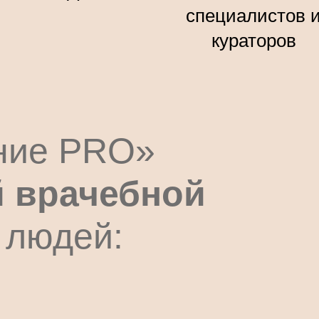
специалистов 
кураторов
ние PRO»
й врачебной
 людей: