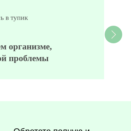
ия
твий и вы знаете как,
ей вперед