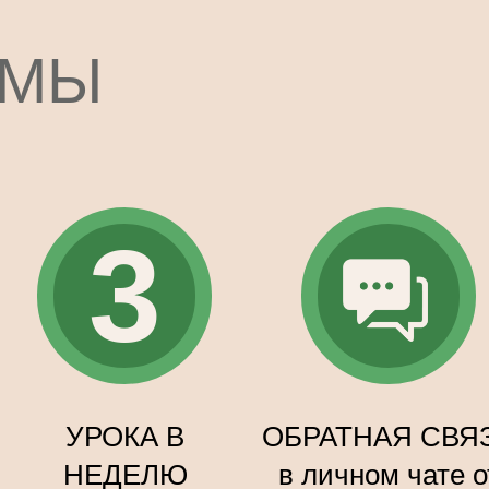
ММЫ
3
чить доход, построить
том успевать жить
УРОКА В
ОБРАТНАЯ СВЯ
НЕДЕЛЮ
в личном чате о