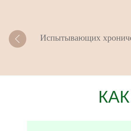
Женщин в период берем
родов
КАК