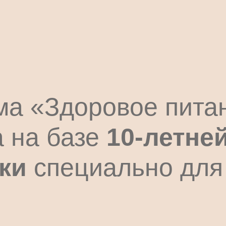
ма «Здоровое пита
а на базе
10-летне
ки
специально для
*на тарифах «Премиальный» и «VIP»