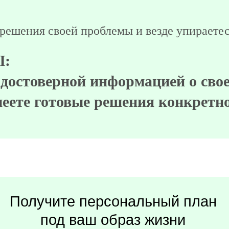
разбираться с проблемами здоровья и питан
:
а специалиста, четкий план дейс
 вкусную и полезную еду на 14 дн
Получите персональный план
под ваш образ жизни