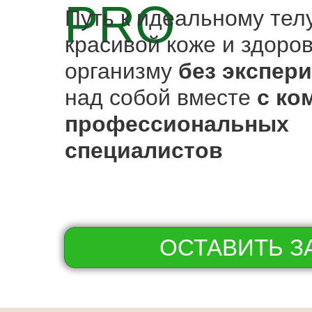
PRO
Путь к идеальному телу
красивой коже и здоро
организму
без экспер
над собой вместе
с ко
профессиональных
специалистов
ОСТАВИТЬ З