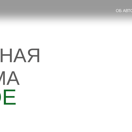
ОБ АВТ
РНАЯ
МА
ОЕ