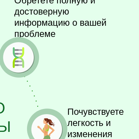
Обретете полную и
достоверную
информацию о вашей
проблеме
О
Почувствуете
МЫ
легкость и
изменения