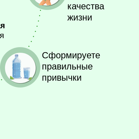
качества
жизни
ая
я
Сформируете
правильные
привычки