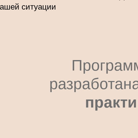
ашей ситуации
Програм
разработан
практи