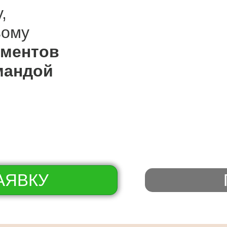
,
вому
иментов
мандой
АЯВКУ