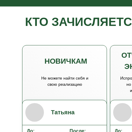
КТО ЗАЧИСЛЯЕТС
ИНСТИТУТ?
О
НОВИЧКАМ
Э
Не можете найти себя и
Испро
свою реализацию
но
и
Татьяна
До:
После:
До: