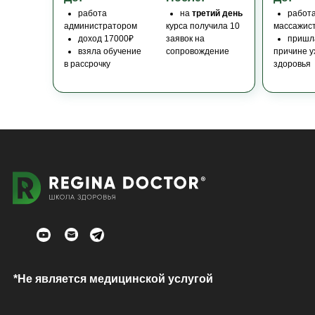
работа
на
третий день
работ
администратором
курса получила 10
массажис
доход 17000₽
заявок на
пришла
взяла обучение
сопровождение
причине 
в рассрочку
здоровья
*Не является медицинской услугой