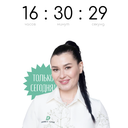
16
:
30
:
28
часов
минут
секунд