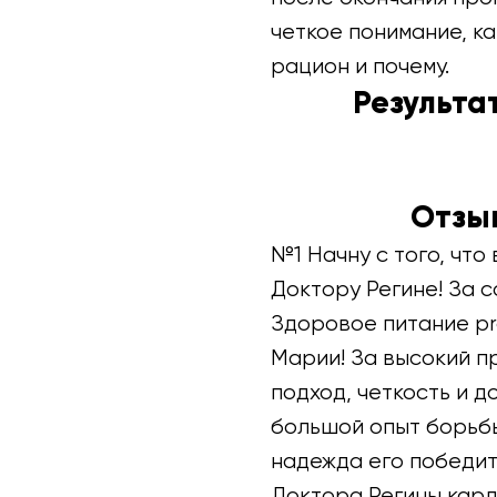
четкое понимание, ка
рацион и почему.
Результа
Отзыв
№1 Начну с того, чт
Доктору Регине! За 
Здоровое питание pr
Марии! За высокий п
подход, четкость и д
большой опыт борьбы
надежда его победит
Доктора Регины кард