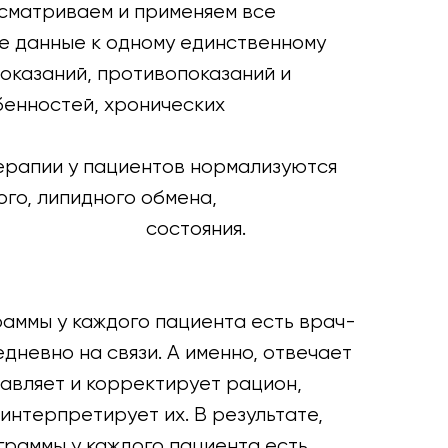
ссматриваем и применяем все
е данные к одному единственному
показаний, противопоказаний и
енностей, хронических
ерапии у пациентов нормализуются
ого, липидного обмена,
езодефицитные
состояния.
раммы у каждого пациента есть врач-
дневно на связи. А именно, отвечает
тавляет и корректирует рацион,
интерпретирует их. В результате,
граммы у каждого пациента есть