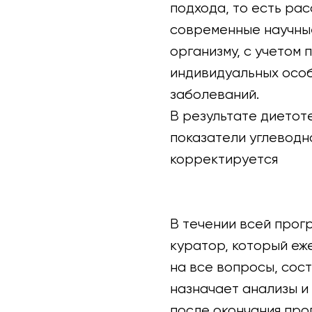
подхода, то есть ра
современные научны
организму, с учетом 
индивидуальных особ
заболеваний.
В результате диетот
показатели углеводн
корректируется
жел
В течении всей прог
куратор, который еже
на все вопросы, сос
назначает анализы и 
после окончания про