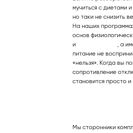
мучиться с диетами и
но таки не снизить в
На наших программа
основ физиологичес
и
жиросжигания
, а и
питание не восприни
«нельзя». Когда вы п
сопротивление откл
становится просто и 
Мы сторонники комп