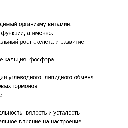
димый организму витамин,
функций, а именно:
льный рост скелета и развитие
ие кальция, фосфора
яние кожи
ции углеводного, липидного обмена
овых гормонов
ет
льность, вялость и усталость
ельное влияние на настроение