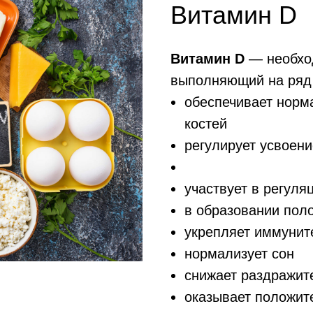
Витамин D
Витамин D
— необхо
выполняющий на ряд 
обеспечивает норма
костей
регулирует усвоен
нормализует состо
участвует в регуля
в образовании пол
укрепляет иммунит
нормализует сон
снижает раздражите
оказывает положит