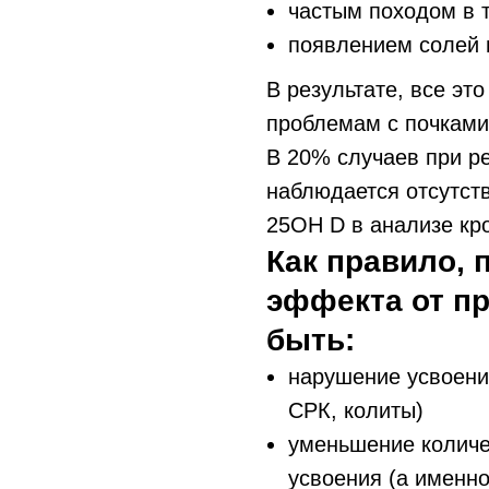
частым походом в 
появлением солей 
В результате, все эт
проблемам с почками
В 20% случаев при р
наблюдается отсутств
25ОH D в анализе кро
Как правило, 
эффекта от п
быть:
нарушение усвоени
СРК, колиты)
уменьшение колич
усвоения (а именно