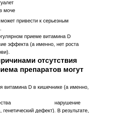
туалет
в моче
о может привести к серьезным
.
егулярном приеме витамина D
ие эффекта (а именно, нет роста
ви).
причинами отсутствия
риема препаратов могут
я витамина D в кишечнике (а именно,
ества
рецепторов VDR,
нарушение
, генетический дефект). В результате,